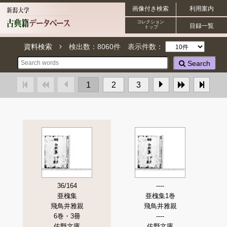
画像付き検索
利用案内
コレクション
目録一覧
トップ
資料検索
検出数：
8060
件
表示件数：
Search
1
2
3
36/164
----
亜槐集
亜槐集1巻
飛鳥井雅親
飛鳥井雅親
6巻・3冊
----
佐野文庫
佐野文庫