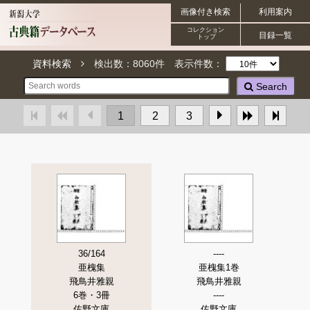
画像付き検索
利用案内
コレクション
目録一覧
トップ
資料検索
検出数：
8060
件
表示件数：
Search
1
2
3
36/164
----
亜槐集
亜槐集1巻
飛鳥井雅親
飛鳥井雅親
6巻・3冊
----
佐野文庫
佐野文庫