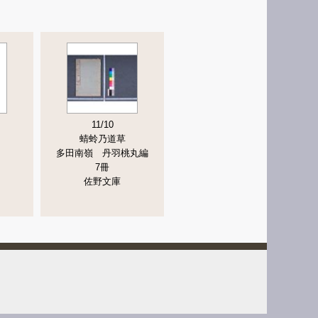
11/10
蜻蛉乃道草
多田南嶺 丹羽桃丸編
7冊
佐野文庫