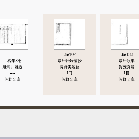
----
35/102
36/133
亜槐集6巻
県居雑録補抄
県居歌集
飛鳥井雅親
長野美波留
賀茂真淵
----
1冊
1冊
佐野文庫
佐野文庫
佐野文庫