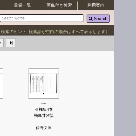
目録一覧
画像付き検索
利用案内
Search
（検索のヒント: 検索語が空白の場合はすべて表示します）
----
亜槐集4巻
飛鳥井雅親
----
佐野文庫