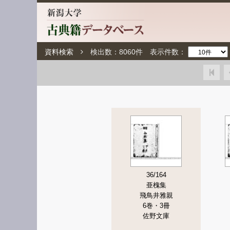
資料検索
検出数：
8060
件
表示件数：
36/164
亜槐集
飛鳥井雅親
6巻・3冊
佐野文庫