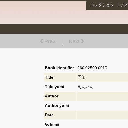
コレクション
トップ
Prev.
Next
Book identifier
960.02500.0010
Title
円印
Title yomi
えんいん
Author
Author yomi
Date
Volume