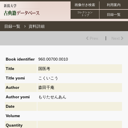
画像付き検索
利用案内
コレクション
目録一覧
トップ
目録一覧
資料詳細
Prev.
Next
Book identifier
960.00700.0010
Title
国医考
Title yomi
こくいこう
Author
森田千庵
Author yomi
もりたせんあん
Date
Volume
Quantity