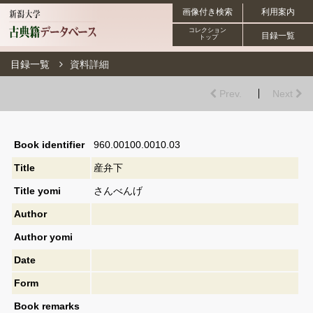
画像付き検索
利用案内
コレクション
目録一覧
トップ
目録一覧
資料詳細
Prev.
Next
Book identifier
960.00100.0010.03
Title
産弁下
Title yomi
さんべんげ
Author
Author yomi
Date
Form
Book remarks