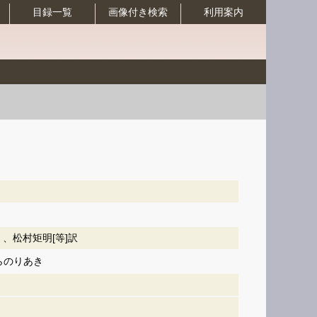
目録一覧
画像付き検索
利用案内
h）、松村矩明[等]訳
らのりあき