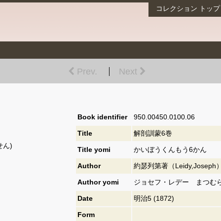
コレクション
トップ
Prev.
Next
Book identifier
950.00450.0100.06
Title
解剖訓蒙6巻
ん)
Title yomi
かいぼうくんもう6かん
Author
約瑟列第著（Leidy,Josep
Author yomi
ジョセフ・レデー まつむ
Date
明治5 (1872)
Form