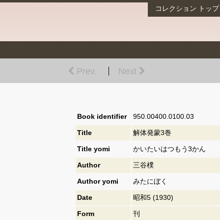
コレクション
トップ
Prev.
Next
Book identifier
950.00400.0100.03
Title
解体発蒙3巻
Title yomi
かいたいはつもう3かん
Author
三谷樸
Author yomi
みたにぼく
Date
昭和5 (1930)
Form
刊