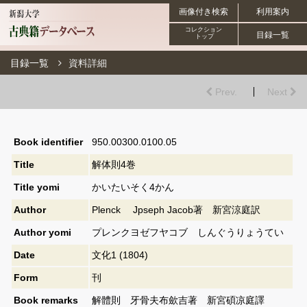
画像付き検索
利用案内
コレクション
目録一覧
トップ
目録一覧
資料詳細
Prev.
Next
Book identifier
950.00300.0100.05
Title
解体則4巻
Title yomi
かいたいそく4かん
Author
Plenck Jpseph Jacob著 新宮涼庭訳
Author yomi
プレンクヨゼフヤコブ しんぐうりょうてい
Date
文化1 (1804)
Form
刊
Book remarks
解體則 牙骨夫布歛吉著 新宮碩凉庭譯