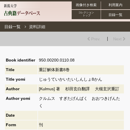
画像付き検索
利用案内
コレクション
目録一覧
トップ
目録一覧
資料詳細
Prev.
Next
Book identifier
950.00200.0110.08
Title
重訂解体新書8巻
Title yomi
じゅうていかいたいしんしょ8かん
Author
[Kulmus] 著 杉田玄白翻譯 大槻玄沢重訂
Author yomi
クルムス すぎたげんぱく おおつきげんた
く
Date
Form
刊