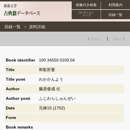
画像付き検索
利用案内
コレクション
目録一覧
トップ
目録一覧
資料詳細
Prev.
Next
Book identifier
100.34550.0100.04
Title
和歌肝要
Title yomi
わかかんよう
Author
藤原俊成 伝
Author yomi
ふじわらしゅんぜい
Date
元禄15 (1702)
Form
Book remarks