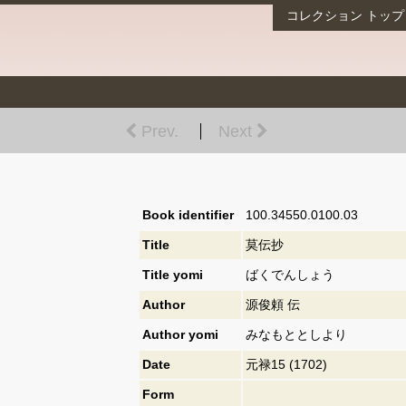
コレクション
トップ
Prev.
Next
Book identifier
100.34550.0100.03
Title
莫伝抄
Title yomi
ばくでんしょう
Author
源俊頼 伝
Author yomi
みなもととしより
Date
元禄15 (1702)
Form