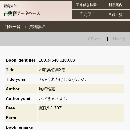
画像付き検索
利用案内
コレクション
目録一覧
トップ
目録一覧
資料詳細
Prev.
Next
Book identifier
100.34540.0100.03
Title
和歌呉竹集3巻
Title yomi
わかくれたけしゅう3かん
Author
尾崎雅嘉
Author yomi
おざきまさよし
Date
寛政9 (1797)
Form
Book remarks