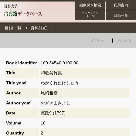
画像付き検索
利用案内
コレクション
目録一覧
トップ
目録一覧
資料詳細
Prev.
Next
Book identifier
100.34540.0100.00
Title
和歌呉竹集
Title yomi
わかくれたけしゅう
Author
尾崎雅嘉
Author yomi
おざきまさよし
Date
寛政9 (1797)
Volume
10
Quantity
2