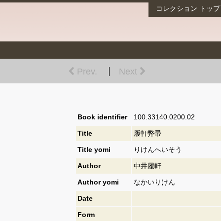
コレクション
トップ
Prev.
Next
Book identifier
100.33140.0200.02
Title
履軒弊帚
Title yomi
りけんへいそう
Author
中井履軒
Author yomi
なかいりけん
Date
Form