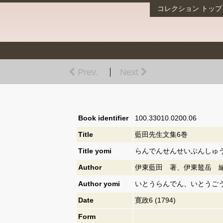
コレクション
トップ
Prev.
Next
Book identifier
100.33010.0200.06
Title
藍田先生文集6巻
Title yomi
らんでんせんせいぶんしゅう
Author
伊東藍田 著、伊東鼇岳 
Author yomi
いとうらんでん、いとうご
Date
寛政6 (1794)
Form