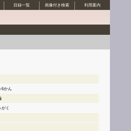
目録一覧
画像付き検索
利用案内
6かん
編
うがく