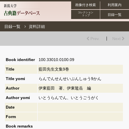
画像付き検索
利用案内
コレクション
目録一覧
トップ
目録一覧
資料詳細
Prev.
Next
Book identifier
100.33010.0100.09
Title
藍田先生文集9巻
Title yomi
らんでんせんせいぶんしゅう9かん
Author
伊東藍田 著、伊東鼇岳 編
Author yomi
いとうらんでん、いとうごうがく
Date
Form
Book remarks