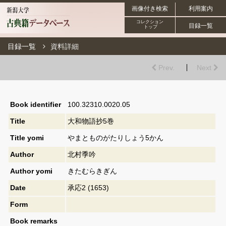
画像付き検索
利用案内
コレクション
目録一覧
トップ
目録一覧
資料詳細
Prev.
Next
Book identifier
100.32310.0020.05
Title
大和物語抄5巻
Title yomi
やまとものがたりしょう5かん
Author
北村季吟
Author yomi
きたむらきぎん
Date
承応2 (1653)
Form
Book remarks