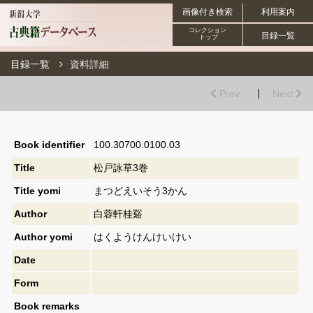
画像付き検索
利用案内
コレクション
目録一覧
トップ
目録一覧
資料詳細
Prev.
Next
Book identifier
100.30700.0100.03
Title
松戸詠草3巻
Title yomi
まつどえいそう3かん
Author
白蓉軒桂谿
Author yomi
はくようけんけいけい
Date
Form
Book remarks