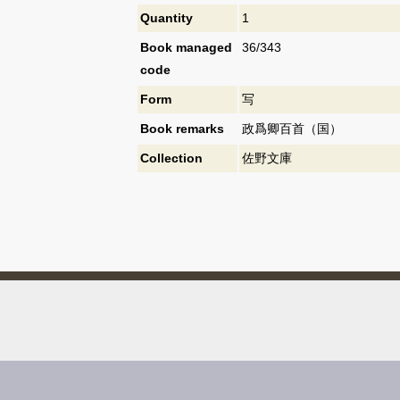
Quantity
1
Book managed
36/343
code
Form
写
Book remarks
政爲卿百首（国）
Collection
佐野文庫