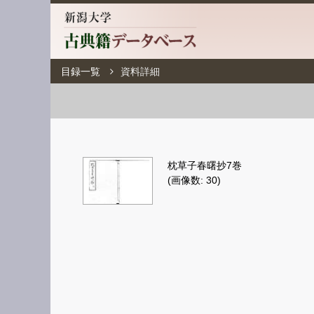
目録一覧
資料詳細
枕草子春曙抄7巻
(画像数: 30)