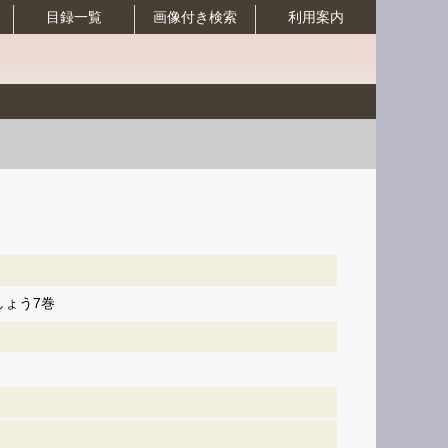
目録一覧
画像付き検索
利用案内
ょう7巻