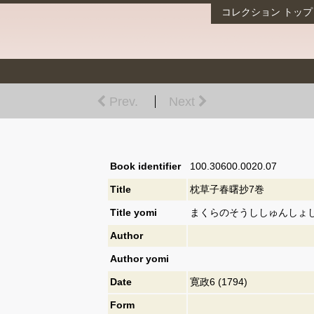
コレクション
トップ
Prev.
Next
Book identifier
100.30600.0020.07
Title
枕草子春曙抄7巻
Title yomi
まくらのそうししゅんしょし
Author
Author yomi
Date
寛政6 (1794)
Form