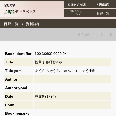
画像付き検索
利用案内
コレクション
目録一覧
トップ
目録一覧
資料詳細
Prev.
Next
Book identifier
100.30600.0020.04
Title
枕草子春曙抄4巻
Title yomi
まくらのそうししゅんしょしょう4巻
Author
Author yomi
Date
寛政6 (1794)
Form
Book remarks