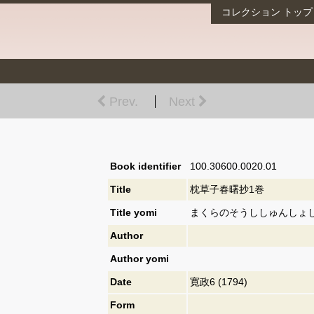
コレクション
トップ
Prev.
Next
Book identifier
100.30600.0020.01
Title
枕草子春曙抄1巻
Title yomi
まくらのそうししゅんしょし
Author
Author yomi
Date
寛政6 (1794)
Form