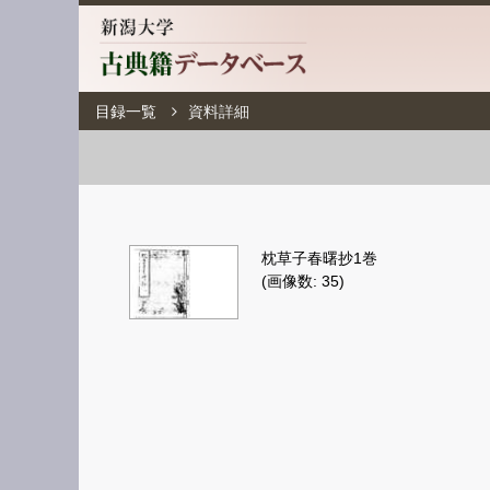
目録一覧
資料詳細
枕草子春曙抄1巻
(画像数: 35)