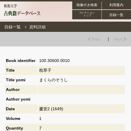
画像付き検索
利用案内
コレクション
目録一覧
トップ
目録一覧
資料詳細
Prev.
Next
Book identifier
100.30600.0010.
Title
枕草子
Title yomi
まくらのそうし
Author
Author yomi
Date
慶安2 (1649)
Volume
1
Quantity
7