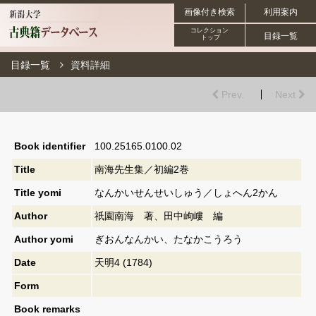
画像付き検索
利用案内
コレクション
目録一覧
トップ
目録一覧
資料詳細
Prev.
Next
Book identifier
100.25165.0100.02
Title
南海先生集／初編2巻
Title yomi
なんかいせんせいしゅう／しょへん2かん
Author
祇園南海 著、田中岣嶁 編
Author yomi
ぎおんなんかい、たなかこうろう
Date
天明4 (1784)
Form
Book remarks