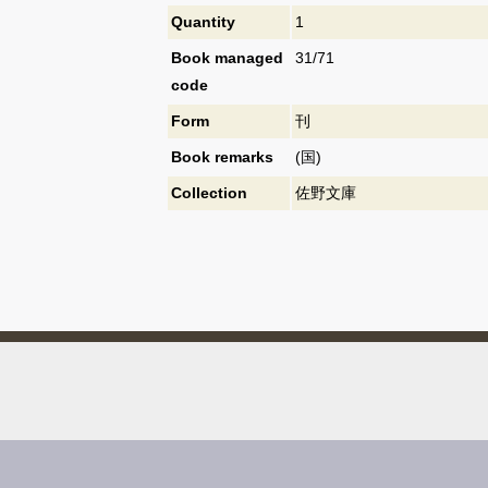
Quantity
1
Book managed
31/71
code
Form
刊
Book remarks
(国)
Collection
佐野文庫