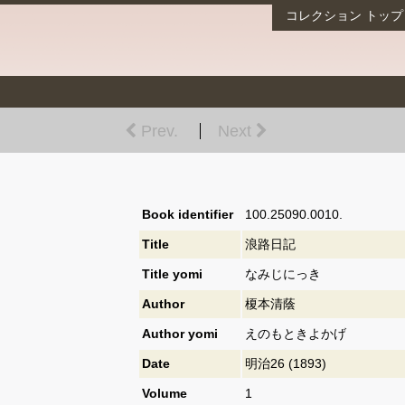
コレクション
トップ
Prev.
Next
Book identifier
100.25090.0010.
Title
浪路日記
Title yomi
なみじにっき
Author
榎本清蔭
Author yomi
えのもときよかげ
Date
明治26 (1893)
Volume
1