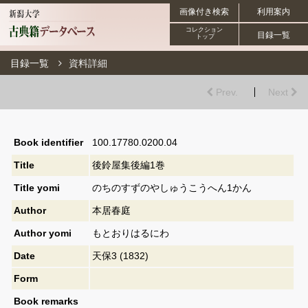
画像付き検索
利用案内
コレクション
目録一覧
トップ
目録一覧
資料詳細
Prev.
Next
Book identifier
100.17780.0200.04
Title
後鈴屋集後編1巻
Title yomi
のちのすずのやしゅうこうへん1かん
Author
本居春庭
Author yomi
もとおりはるにわ
Date
天保3 (1832)
Form
Book remarks