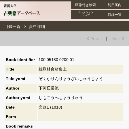
画像付き検索
利用案内
コレクション
目録一覧
トップ
目録一覧
資料詳細
Prev.
Next
Book identifier
100.05180.0200.01
Title
続歌林良材集上
Title yomi
ぞくかりんりょうざいしゅうじょう
Author
下河辺長流
Author yomi
しもこうべちょうりゅう
Date
文政1 (1818)
Form
Book remarks