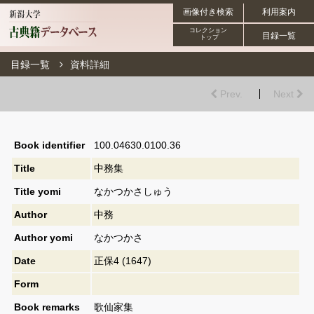
画像付き検索
利用案内
コレクション
目録一覧
トップ
目録一覧
資料詳細
Prev.
Next
Book identifier
100.04630.0100.36
Title
中務集
Title yomi
なかつかさしゅう
Author
中務
Author yomi
なかつかさ
Date
正保4 (1647)
Form
Book remarks
歌仙家集