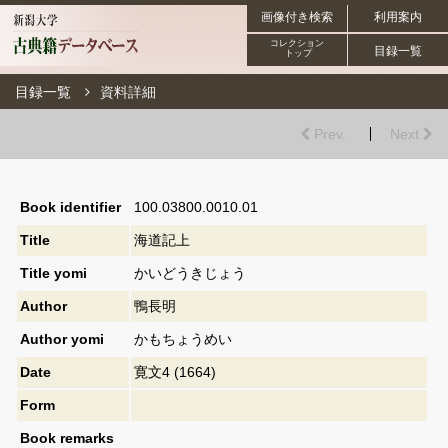
画像付き検索
利用案内
コレクション
目録一覧
トップ
目録一覧
資料詳細
Prev.
Next
Book identifier
100.03800.0010.01
Title
海道記上
Title yomi
かいどうきじょう
Author
鴨長明
Author yomi
かもちょうめい
Date
寛文4 (1664)
Form
Book remarks