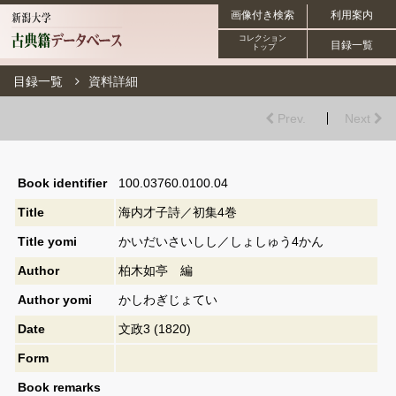
画像付き検索
利用案内
コレクション
目録一覧
トップ
目録一覧
資料詳細
Prev.
Next
Book identifier
100.03760.0100.04
Title
海内才子詩／初集4巻
Title yomi
かいだいさいしし／しょしゅう4かん
Author
柏木如亭 編
Author yomi
かしわぎじょてい
Date
文政3 (1820)
Form
Book remarks