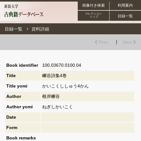
画像付き検索
利用案内
コレクション
目録一覧
トップ
目録一覧
資料詳細
Prev.
Next
Book identifier
100.03670.0100.04
Title
嶰谷詩集4巻
Title yomi
かいこくししゅう4かん
Author
根岸嶰谷
Author yomi
ねぎしかいこく
Date
Form
Book remarks