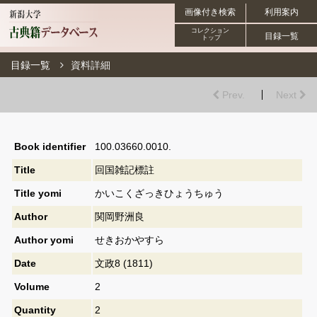
画像付き検索
利用案内
コレクション
目録一覧
トップ
目録一覧
資料詳細
Prev.
Next
Book identifier
100.03660.0010.
Title
回国雑記標註
Title yomi
かいこくざっきひょうちゅう
Author
関岡野洲良
Author yomi
せきおかやすら
Date
文政8 (1811)
Volume
2
Quantity
2