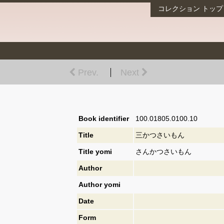
コレクション
トップ
Prev.
Next
Book identifier
100.01805.0100.10
Title
三かつさいもん
Title yomi
さんかつさいもん
Author
Author yomi
Date
Form