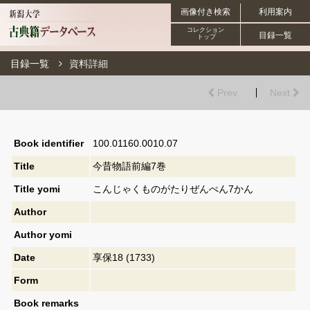
画像付き検索
利用案内
コレクション
目録一覧
トップ
目録一覧
資料詳細
Prev.
Next
Book identifier
100.01160.0010.07
Title
今昔物語前編7巻
Title yomi
こんじゃくものがたりぜんぺん7かん
Author
Author yomi
Date
享保18 (1733)
Form
Book remarks