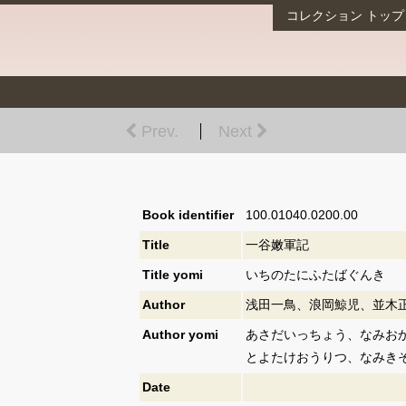
コレクション
トップ
Prev.
Next
Book identifier
100.01040.0200.00
Title
一谷嫩軍記
Title yomi
いちのたにふたばぐんき
Author
浅田一鳥、浪岡鯨児、並木
Author yomi
あさだいっちょう、なみお
とよたけおうりつ、なみき
Date