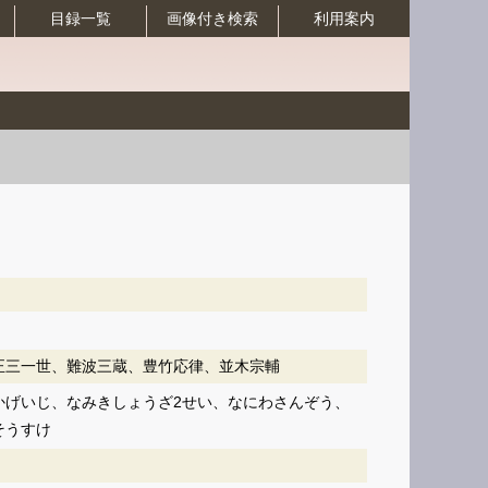
目録一覧
画像付き検索
利用案内
正三一世、難波三蔵、豊竹応律、並木宗輔
かげいじ、なみきしょうざ2せい、なにわさんぞう、
そうすけ