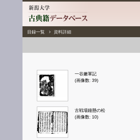
目録一覧
資料詳細
一谷嫩軍記
(画像数: 39)
古戦場鐘懸の松
(画像数: 10)