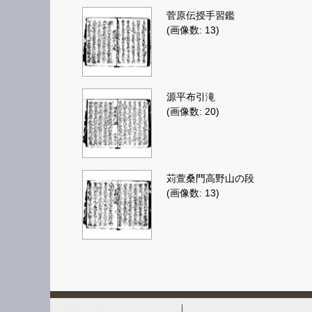
菅原伝授手習鑑
(画像数: 13)
源平布引滝
(画像数: 20)
苅萱桑門高野山の段
(画像数: 13)