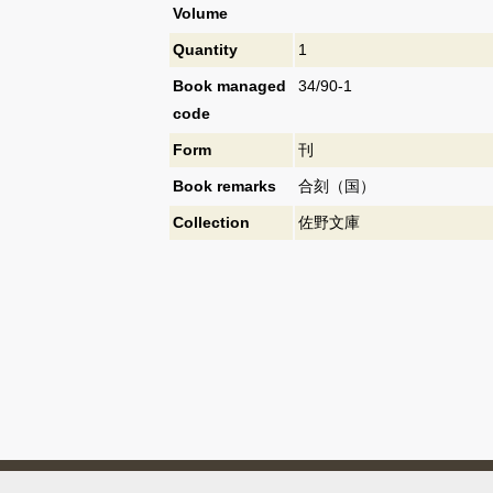
Volume
Quantity
1
Book managed
34/90-1
code
Form
刊
Book remarks
合刻（国）
Collection
佐野文庫