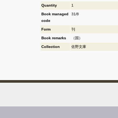
Quantity
1
Book managed
31/8
code
Form
刊
Book remarks
（国）
Collection
佐野文庫