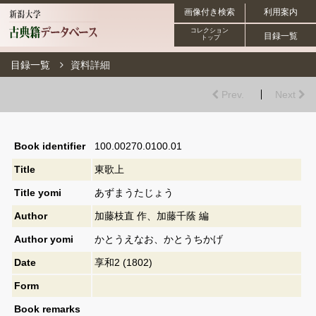
画像付き検索
利用案内
コレクション
目録一覧
トップ
目録一覧
資料詳細
Prev.
Next
Book identifier
100.00270.0100.01
Title
東歌上
Title yomi
あずまうたじょう
Author
加藤枝直 作、加藤千蔭 編
Author yomi
かとうえなお、かとうちかげ
Date
享和2 (1802)
Form
Book remarks