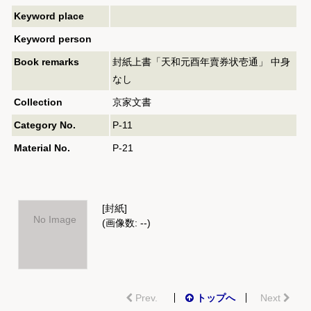
Keyword place
Keyword person
Book remarks
封紙上書「天和元酉年賣券状壱通」 中身
なし
Collection
京家文書
Category No.
P-11
Material No.
P-21
[封紙]
No Image
(画像数: --)
Prev.
トップへ
Next