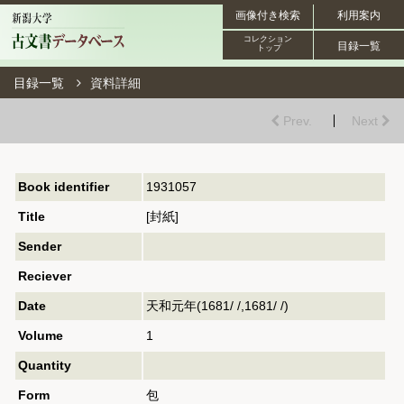
画像付き検索
利用案内
コレクション
目録一覧
トップ
目録一覧
資料詳細
Prev.
Next
Book identifier
1931057
Title
[封紙]
Sender
Reciever
Date
天和元年(1681/ /,1681/ /)
Volume
1
Quantity
Form
包