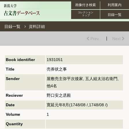
画像付き検索
利用案内
コレクション
目録一覧
トップ
目録一覧
資料詳細
Prev.
Next
Book identifier
1931051
Title
売券状之事
Sender
屋敷売主弥平次後家, 五人組太治右衛門,
他4名
Reciever
野口安之丞殿
Date
寛延元年8月(1748/08 /,1748/08 /)
Volume
1
Quantity