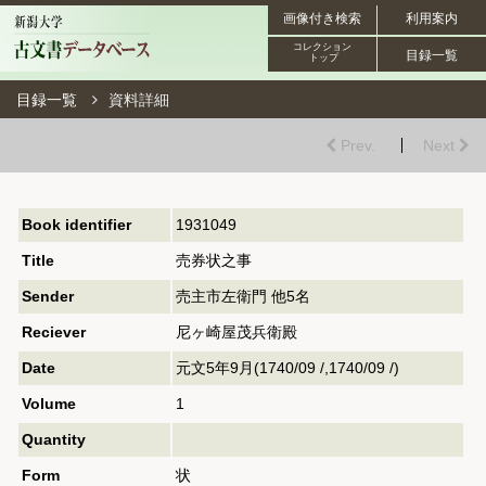
画像付き検索
利用案内
コレクション
目録一覧
トップ
目録一覧
資料詳細
Prev.
Next
Book identifier
1931049
Title
売券状之事
Sender
売主市左衛門 他5名
Reciever
尼ヶ崎屋茂兵衛殿
Date
元文5年9月(1740/09 /,1740/09 /)
Volume
1
Quantity
Form
状