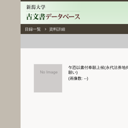
目録一覧
資料詳細
乍恐以書付奉願上候(永代沽券地
No Image
願い)
(画像数: --)