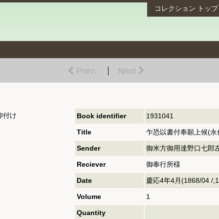
コレクション
トップ
Prev.
Next
仰付け
Book identifier
1931041
Title
乍恐以書付奉願上候(永
Sender
御米方御用達野口七郎左
Reciever
御奉行所様
Date
慶応4年4月(1868/04 /,18
Volume
1
Quantity