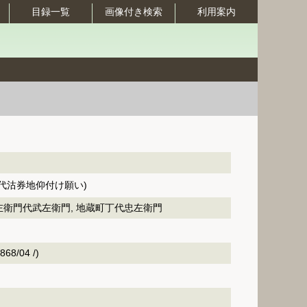
目録一覧
画像付き検索
利用案内
代沽券地仰付け願い)
衛門代武左衛門, 地蔵町丁代忠左衛門
68/04 /)