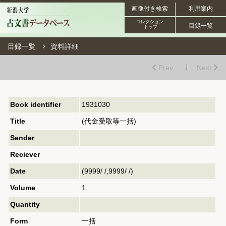
画像付き検索
利用案内
コレクション
目録一覧
トップ
目録一覧
資料詳細
Prev.
Next
Book identifier
1931030
Title
(代金受取等一括)
Sender
Reciever
Date
(9999/ /,9999/ /)
Volume
1
Quantity
Form
一括