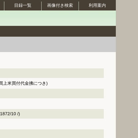
目録一覧
画像付き検索
利用案内
買上米買付代金拂につき)
872/10 /)