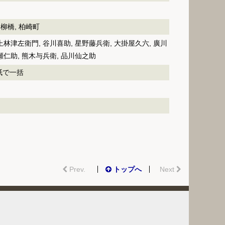
 柳橋, 柏崎町
上林津左衛門, 谷川喜助, 星野藤兵衛, 大掛屋久六, 廣川
瀬仁助, 熊木与兵衛, 品川仙之助
封紙で一括
Prev.
トップへ
Next