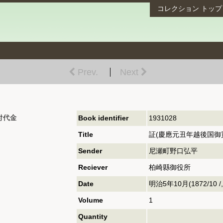
コレクション
トップ
Prev.
Next
付代金
Book identifier
1931028
Title
証(慶應元丑年越後国御
Sender
尼瀬町野口弘平
Reciever
柏崎縣御役所
Date
明治5年10月(1872/10 /,1
Volume
1
Quantity