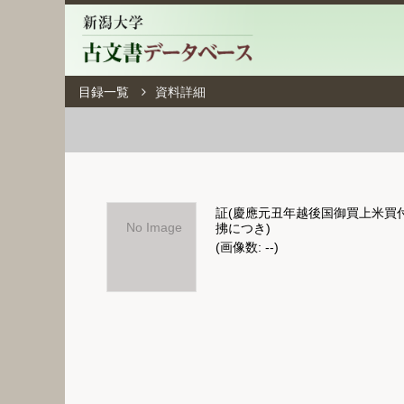
目録一覧
資料詳細
証(慶應元丑年越後国御買上米買
No Image
拂につき)
(画像数: --)