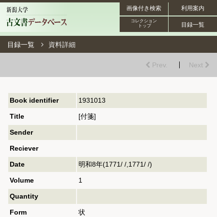
画像付き検索
利用案内
コレクション
目録一覧
トップ
目録一覧
資料詳細
Prev.
Next
Book identifier
1931013
Title
[付箋]
Sender
Reciever
Date
明和8年(1771/ /,1771/ /)
Volume
1
Quantity
Form
状