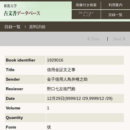
画像付き検索
利用案内
コレクション
目録一覧
トップ
目録一覧
資料詳細
Prev.
Next
Book identifier
1929016
Title
借用金証文之事
Sender
金子借用人鳥井権之助
Reciever
野口七左衛門殿
Date
12月29日(9999/12 /29,9999/12 /29)
Volume
1
Quantity
Form
状