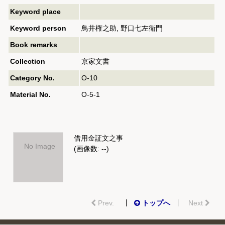
Keyword place
Keyword person
鳥井権之助, 野口七左衛門
Book remarks
Collection
京家文書
Category No.
O-10
Material No.
O-5-1
借用金証文之事
No Image
(画像数: --)
Prev.
トップへ
Next