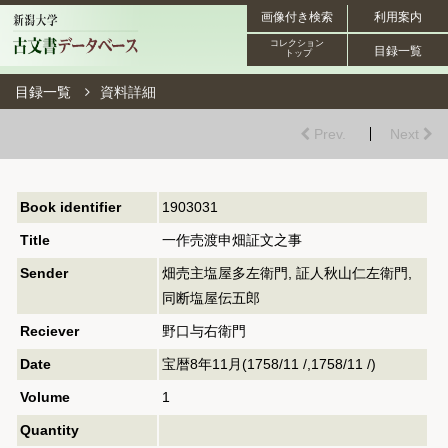
画像付き検索
利用案内
コレクション
目録一覧
トップ
目録一覧
資料詳細
Prev.
Next
Book identifier
1903031
Title
一作売渡申畑証文之事
Sender
畑売主塩屋多左衛門, 証人秋山仁左衛門,
同断塩屋伝五郎
Reciever
野口与右衛門
Date
宝暦8年11月(1758/11 /,1758/11 /)
Volume
1
Quantity