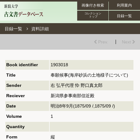
画像付き検索
利用案内
コレクション
目録一覧
トップ
目録一覧
資料詳細
Prev.
Next
Book identifier
1903018
Title
奉願候事(海岸砂浜の土地様子について)
Sender
右 弘平代理 忰 野口真太郎
Reciever
新潟県参事南部信近殿
Date
明治8年9月(1875/09 /,1875/09 /)
Volume
1
Quantity
Form
縦