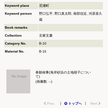
Keyword place
尼瀬町
Keyword person
野口弘平, 野口真太郎, 南部信近, 河原喜久
蔵
Book remarks
Collection
京家文書
Category No.
B-10
Material No.
B-16
奉願候事(海岸砂浜の土地様子につい
No Image
て)
(画像数: --)
Prev.
トップへ
Next