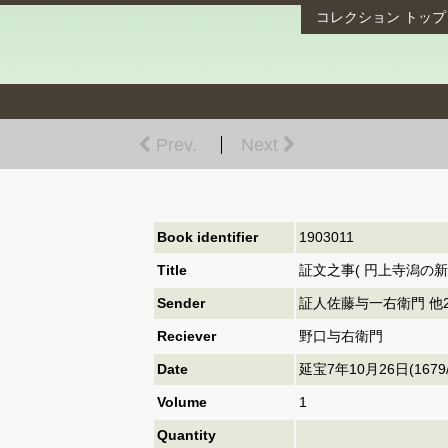
コレクション
トップ
Prev.
Next
Book identifier
1903011
Title
証文之事( 円上寺潟の新
Sender
証人佐藤与一右衛門 他
Reciever
野口与右衛門
Date
延宝7年10月26日(1679/10
Volume
1
Quantity