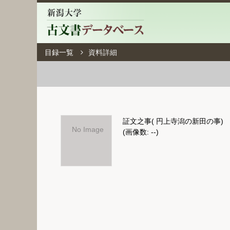
目録一覧
資料詳細
証文之事( 円上寺潟の新田の事)
No Image
(画像数: --)