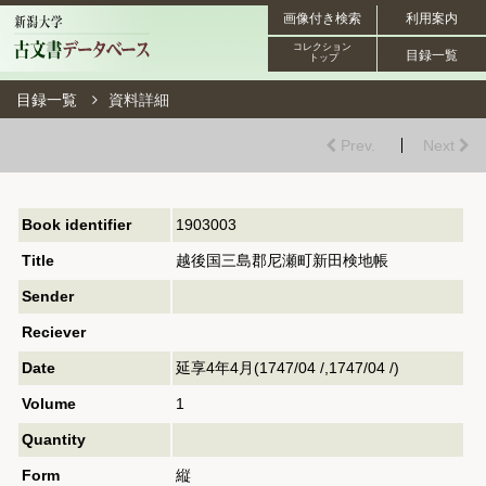
画像付き検索
利用案内
コレクション
目録一覧
トップ
目録一覧
資料詳細
Prev.
Next
Book identifier
1903003
Title
越後国三島郡尼瀬町新田検地帳
Sender
Reciever
Date
延享4年4月(1747/04 /,1747/04 /)
Volume
1
Quantity
Form
縦